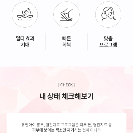
GYEONGSANG-DO
대구점
부산점
창원점