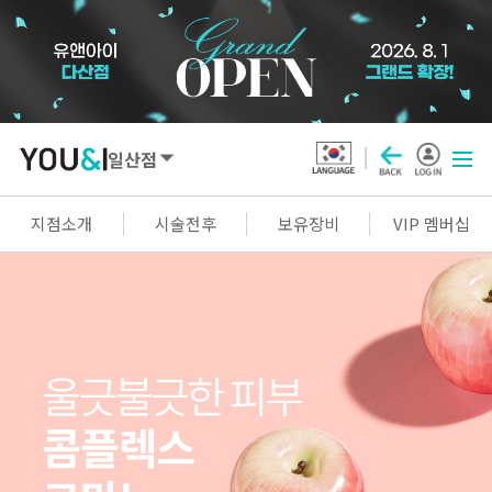
일산점
SEOUL
지점소개
시술전후
보유장비
VIP 멤버십
강남점
선릉점
잠실점
왕십리점
명동점
홍대신촌점
영등포점
마곡점
건대점
구로점
여의도점
천호점
목동점
창동점
GYEONGGI / INCHEON