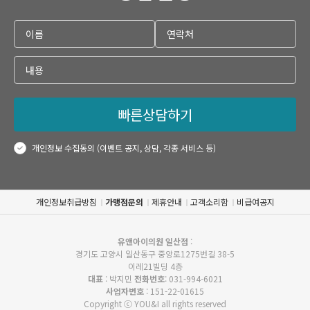
빠른상담하기
개인정보 수집동의 (이벤트 공지, 상담, 각종 서비스 등)
개인정보취급방침
가맹점문의
제휴안내
고객소리함
비급여공지
유앤아이의원 일산점
:
경기도 고양시 일산동구 중앙로1275번길 38-5
이레21빌딩 4층
대표
: 박지민
전화번호
: 031-994-6021
사업자번호
: 151-22-01615
Copyright ⓒ YOU&I all rights reserved