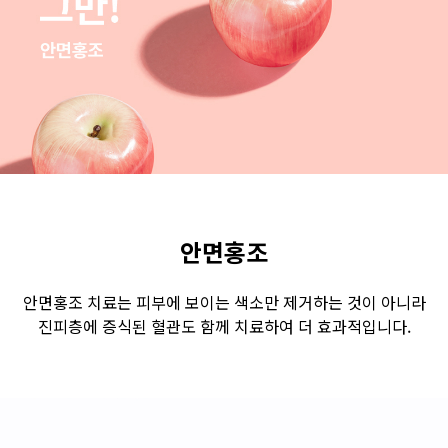
수원점
판교점
광교점
광명점
산본점
부천점
일산점
다산점
김포점
인천검단점
동탄점
평택점
안양점
부평점
안산점
의정부점
시흥배곧점
분당미금점
과천점
하남미사점
화성봉담점
경기광주점
안면홍조
CHUNGCHEONG-DO
안면홍조 치료는 피부에 보이는 색소만 제거하는 것이 아니라
진피층에 증식된 혈관도 함께 치료하여 더 효과적입니다.
천안점
대전점
JEOLLA-DO
광주점
목포점