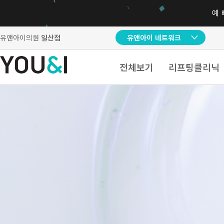
유앤아이의원
일산점
유앤아이 네트워크
전체보기
리프팅클리닉