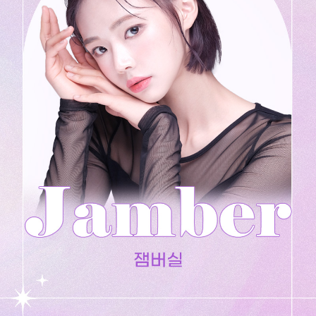
수원점
판교점
광교점
광명점
산본점
부천점
일산점
다산점
김포점
인천검단점
동탄점
평택점
안양점
부평점
안산점
의정부점
시흥배곧점
분당미금점
과천점
하남미사점
화성봉담점
경기광주점
CHUNGCHEONG-DO
천안점
대전점
JEOLLA-DO
광주점
목포점