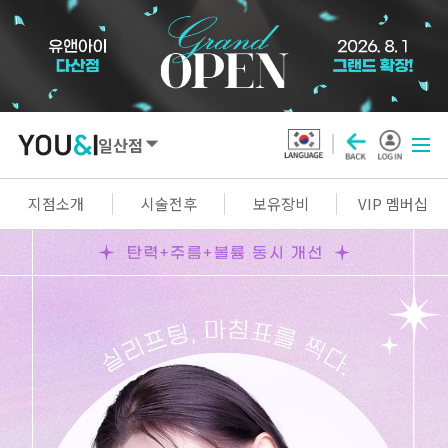
일산점
SEOUL
지점소개
시술전후
보유장비
VIP 멤버십
강남점
선릉점
잠실점
왕십리점
명동점
홍대신촌점
영등포점
마곡점
건대점
구로점
여의도점
천호점
목동점
창동점
GYEONGGI / INCHEON