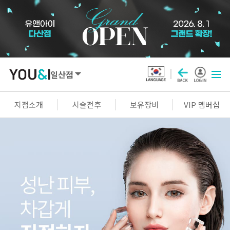
일산점
SEOUL
지점소개
시술전후
보유장비
VIP 멤버십
강남점
선릉점
잠실점
왕십리점
명동점
홍대신촌점
영등포점
마곡점
건대점
구로점
여의도점
천호점
목동점
창동점
GYEONGGI / INCHEON