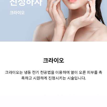
수원점
판교점
광교점
광명점
산본점
부천점
일산점
다산점
김포점
인천검단점
동탄점
평택점
안양점
부평점
안산점
의정부점
시흥배곧점
분당미금점
과천점
하남미사점
화성봉담점
경기광주점
크라이오
CHUNGCHEONG-DO
크라이오는 냉동 전기 천공법을 이용하여 열이 오른 피부를 촉
촉하고 시원하게 진정시키는 시술입니다.
천안점
대전점
JEOLLA-DO
광주점
목포점