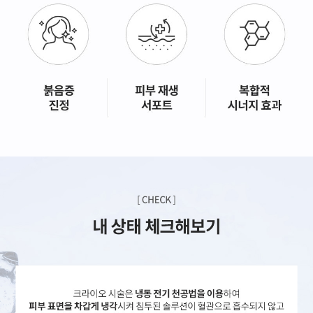
GYEONGSANG-DO
대구점
부산점
창원점