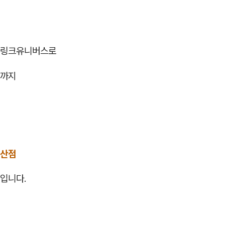
슈링크유니버스로
선까지
일산점
입니다.