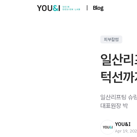
|
Blog
피부칼럼
일산리
턱선까
일산리프팅 슈링
대표원장 박
YOU&I
Apr 19, 20