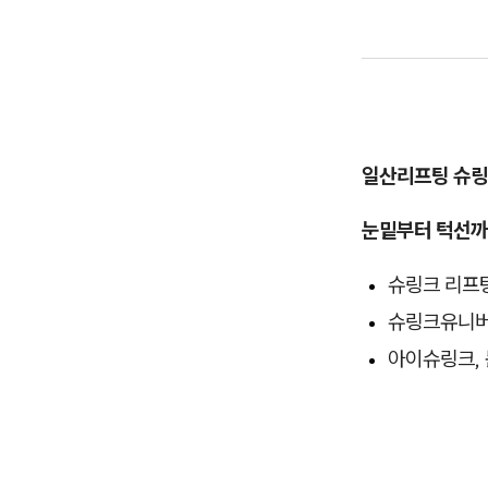
일산리프팅 슈
눈밑부터 턱선
슈링크 리프
슈링크유니버
아이슈링크,