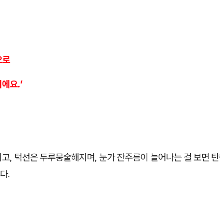
으로
에요.'
고, 턱선은 두루뭉술해지며, 눈가 잔주름이 늘어나는 걸 보면 탄
다.