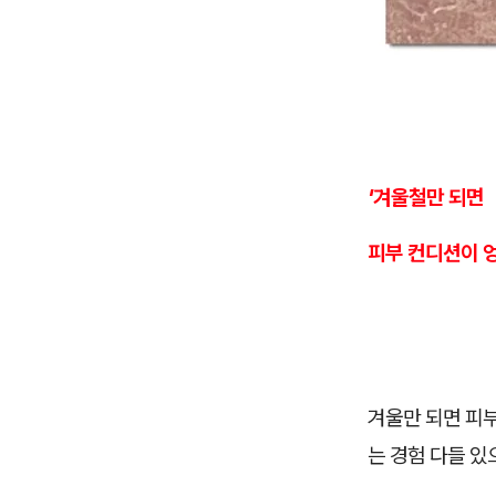
'겨울철만 되면
피부 컨디션이 엉
겨울만 되면 피부
는 경험 다들 있