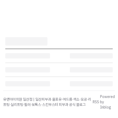
Powered
유앤아이의원 일산점 | 일산피부과·올포유·여드름·색소·모공·리
RSS
·
by
프팅·실리프팅·필러·보톡스·스킨부스터 피부과 공식 블로그
Inblog