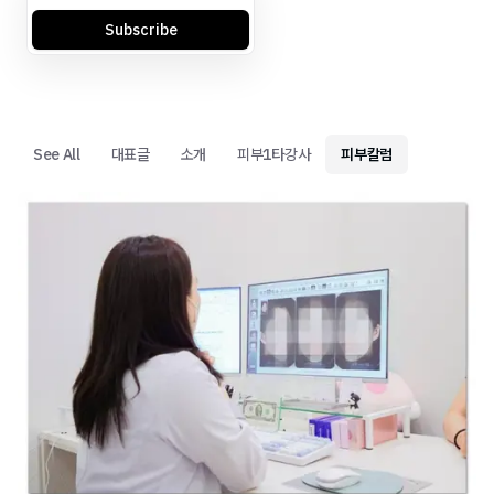
Subscribe
See All
대표글
소개
피부1타강사
피부칼럼